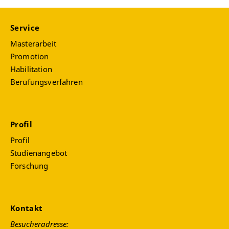
Eigentums", Teilprojekt A02:
“Eigentum am
eigenen und am anderen Körper in den USA
vom 18. bis zum 20. Jahrhundert”
,Erfurt/Jena.
Service
Habilitation:
"Leben auf Kredit. Menschen, Macht
Masterarbeit
und Schulden in den USA vom Ende der Sklaverei
Promotion
bis in die Gegenwart"
, Erfurt. (
Zur Rezension
Habilitation
bei HSozKult
und
Willi Paul Adams Award
Berufungsverfahren
2025 (OAH) - Honorable Mention
)
Mitarbeit im Thyssenprojekt:
„Das essende
Subjekt: Eine Geschichte des Politischen in den
USA vom 19. bis zum 21. Jahrhundert“
, Erfurt.
Profil
DFG-Graduiertenkolleg 1599: "Dynamiken von
Profil
Raum und Geschlecht", Kassel/Göttingen.
Studienangebot
Sammelband: “Doing Space while Doing
Forschung
Gender”
Dissertation:
"Moral Leaders. Medien, Gender
und Glaube in den USA der 1970er und 1980er
Jahre"
, Münster. (
Zur Rezension bei HSozKult
)
Kontakt
Besucheradresse: