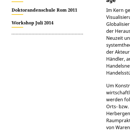
age
Doktorandenschule Rom 2011
Im Kern ge
Visualisi
Workshop Juli 2014
Globalisie
der Heraus
Neuzeit un
systemtheo
der Akteur
Händler, a
Handelsne
Handelsst
Um Konstr
wirtschaft
werden fo
Orts- bzw.
Herbergen,
Raumprakti
von Waren 