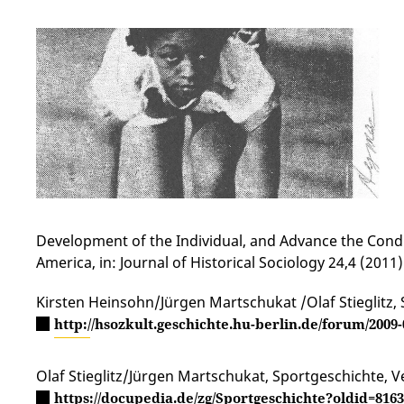
Development of the Individual, and Advance the Condit
America, in: Journal of Historical Sociology 24,4 (2011)
Kirsten Heinsohn/Jürgen Martschukat /Olaf Stieglitz, S
http://hsozkult.geschichte.hu-berlin.de/forum/2009-
Olaf Stieglitz/Jürgen Martschukat, Sportgeschichte, Ve
https://docupedia.de/zg/Sportgeschichte?oldid=816