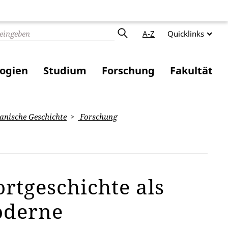
A-Z
Quicklinks
logien
Studium
Forschung
Fakultät
nische Geschichte
Forschung
rtgeschichte als
Moderne