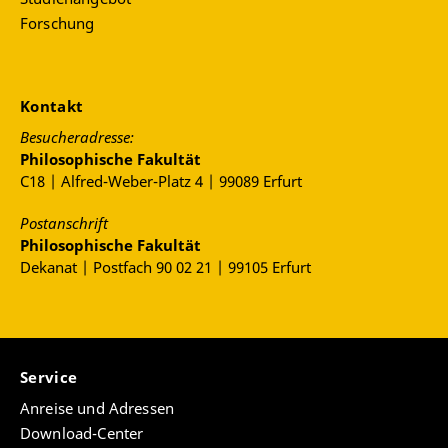
Forschung
Kontakt
Besucheradresse:
Philosophische Fakultät
C18 | Alfred-Weber-Platz 4 | 99089 Erfurt
Postanschrift
Philosophische Fakultät
Dekanat | Postfach 90 02 21 | 99105 Erfurt
Service
Anreise und Adressen
Download-Center