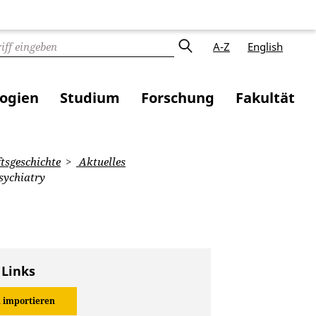
A-Z
English
logien
Studium
Forschung
Fakultät
tsgeschichte
Aktuelles
sychiatry
 Links
 importieren