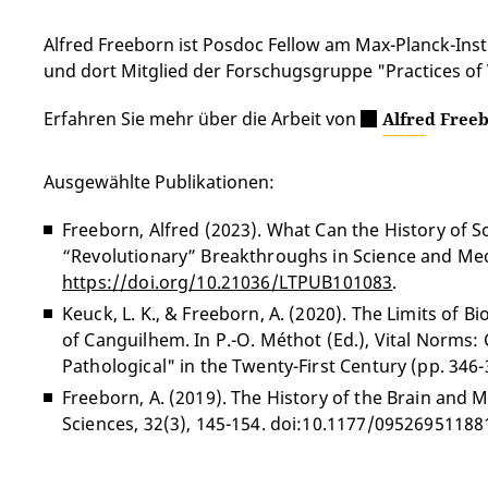
Alfred Freeborn ist Posdoc Fellow am Max-Planck-Insti
und dort Mitglied der Forschugsgruppe "Practices of V
Erfahren Sie mehr über die Arbeit von
Alfred Free
Ausgewählte Publikationen:
Freeborn, Alfred (2023). What Can the History of 
“Revolutionary” Breakthroughs in Science and Medi
https://doi.org/10.21036/LTPUB101083
.
Keuck, L. K., & Freeborn, A. (2020). The Limits of
of Canguilhem. In P.-O. Méthot (Ed.), Vital Norms
Pathological" in the Twenty-First Century (pp. 346
Freeborn, A. (2019). The History of the Brain and 
Sciences, 32(3), 145-154. doi:10.1177/09526951188