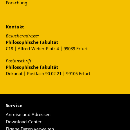
Forschung
Kontakt
Besucheradresse:
Philosophische Fakultät
C18 | Alfred-Weber-Platz 4 | 99089 Erfurt
Postanschrift
Philosophische Fakultät
Dekanat | Postfach 90 02 21 | 99105 Erfurt
Service
Anreise und Adressen
Download-Center
Eigene Daten verwalten