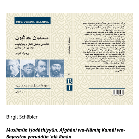
Birgit Schäbler
Muslimūn Ḥadāthiyyūn. Afghāni wa-Nāmiq Kamāl wa-
Bajazitov yaruddūn ʿalā Rinān