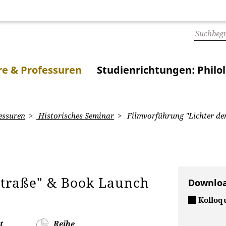
e & Professuren
Studienrichtungen: Philo
essuren
Historisches Seminar
Filmvorführung "Lichter de
Straße" & Book Launch
Downlo
Kollo
t
Reihe