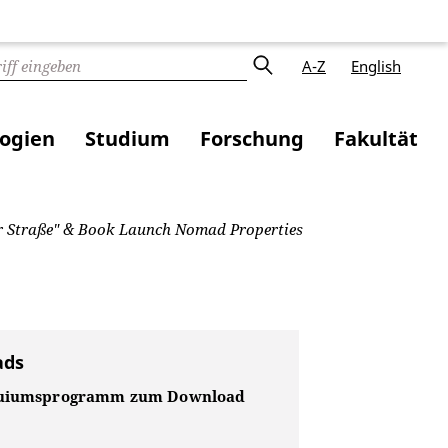
A-Z
English
logien
Studium
Forschung
Fakultät
r Straße" & Book Launch Nomad Properties
ads
quiumsprogramm zum Download