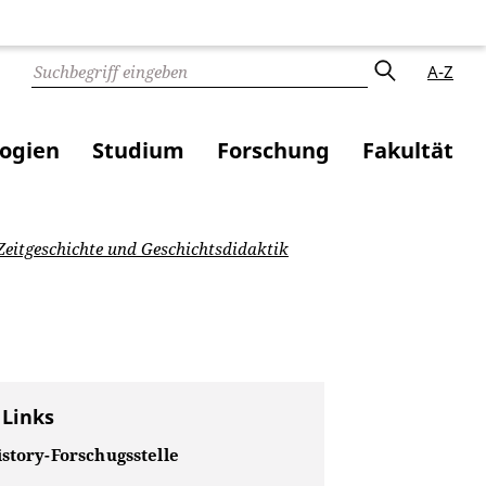
A-Z
logien
Studium
Forschung
Fakultät
eitgeschichte und Geschichtsdidaktik
 Links
story-Forschugsstelle