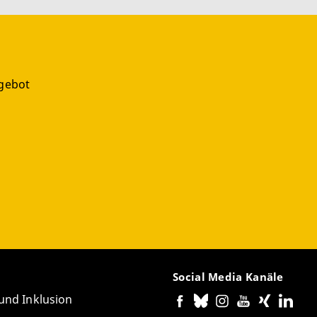
gebot
g
Social Media Kanäle
 und Inklusion