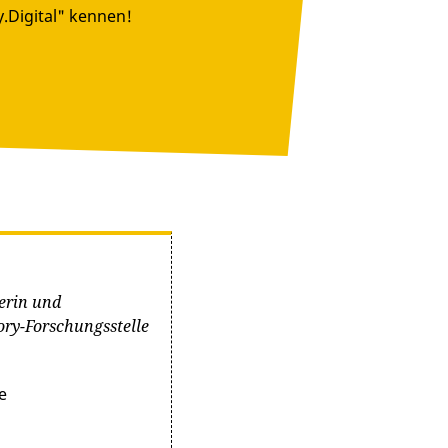
y.Digital" kennen!
erin und
ory-Forschungsstelle
e