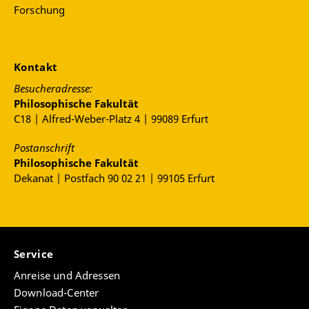
Forschung
Kontakt
Besucheradresse:
Philosophische Fakultät
C18 | Alfred-Weber-Platz 4 | 99089 Erfurt
Postanschrift
Philosophische Fakultät
Dekanat | Postfach 90 02 21 | 99105 Erfurt
Service
Anreise und Adressen
Download-Center