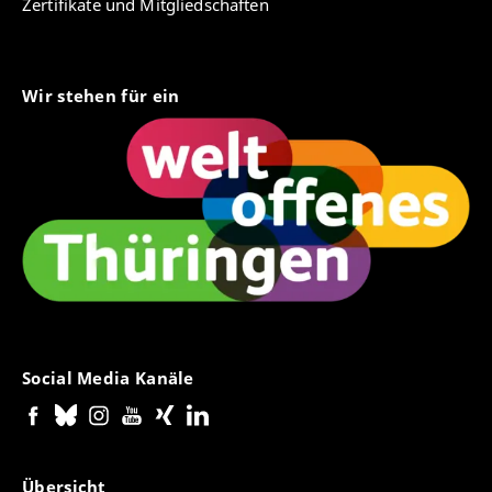
Zertifikate und Mitgliedschaften
Glaubwürdigkeitsheuristiken und die Entwicklung
von Medienmisstrauen – Erkenntnisse aus
qualitativen Interviews mit Jugendlichen. Vortrag
auf der Jahrestagung 2023 der DGPuK-
Wir stehen für ein
Fachgruppe „Soziologie der
Medienkommunikation“ zum Thema „Medien-
Misstrauen“, Mannheim.
Pohle, H.
& Prochazka, F. (2023, Mai). Die Rolle
von Online-Feedback für Publikumsbilder von
Regional- und Lokaljournalist*innen. Eine
qualitative Interviewstudie. Vortrag auf der 68.
Jahrestagung der DGPuK, Bremen.
Social Media Kanäle
Übersicht