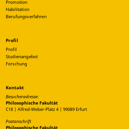
Promotion
Dohle, M., Arlt, D., Ziegele, M., Jackob, N.,
Habilitation
Engelke, K., Schweiger, W., Klawier, T.,
Pohle, H.
,
Berufungsverfahren
& Prochazka, F. (2025, Juni). Reasons for trust:
general and situation-specific reasons for media
trust among adolescents in Germany. Vortrag auf
der ICA 2025 Preconference Media, Trust &
Profil
Technology, Boulder, USA.
Profil
Pohle, H.
(2025, Februar). Verzerrte
Studienangebot
Repräsentation? Soziale Medien und die
Forschung
Meinungsklimawahrnehmung von
Politiker*innen. Vortrag bei der Jahrestagung
2025 der Fachgruppen „Kommunikation und
Politik“ (DGPuK), „AK Politik und
Kontakt
Kommunikation“ (DVPW) und „Politische
Kommunikation“ (SGKM), Innsbruck, Österreich.
Besucheradresse:
Philosophische Fakultät
Fawzi, N., Obermaier, M., Dohle, M., Steindl, N.,
C18 | Alfred-Weber-Platz 4 | 99089 Erfurt
Arlt, D., Schweiger, W., Ziegele, M., Klawier, T.,
Pohle, H.
, & Prochazka, F., (2024, September).
Postanschrift
Exploring young media users’ understandings
Philosophische Fakultät
and origins of media trust. Evidence from