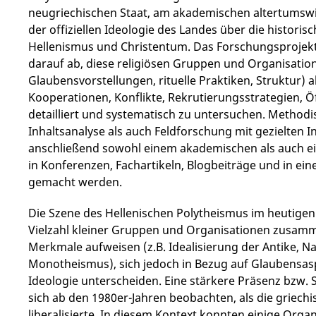
neugriechischen Staat, am akademischen altertumswi
der offiziellen Ideologie des Landes über die histor
Hellenismus und Christentum. Das Forschungsprojekt a
darauf ab, diese religiösen Gruppen und Organisation
Glaubensvorstellungen, rituelle Praktiken, Struktur) al
Kooperationen, Konflikte, Rekrutierungsstrategien, Öf
detailliert und systematisch zu untersuchen. Methodis
Inhaltsanalyse als auch Feldforschung mit gezielten I
anschließend sowohl einem akademischen als auch e
in Konferenzen, Fachartikeln, Blogbeiträge und in e
gemacht werden.
Die Szene des Hellenischen Polytheismus im heutigen 
Vielzahl kleiner Gruppen und Organisationen zusam
Merkmale aufweisen (z.B. Idealisierung der Antike, N
Monotheismus), sich jedoch in Bezug auf Glaubensaspe
Ideologie unterscheiden. Eine stärkere Präsenz bzw. 
sich ab den 1980er-Jahren beobachten, als die griechi
liberalisierte. In diesem Kontext konnten einige Org