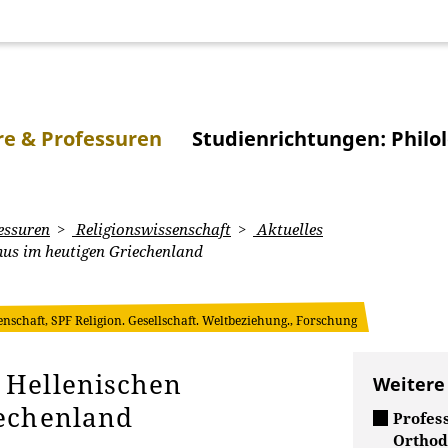
e & Professuren
Studienrichtungen: Philo
essuren
Religionswissenschaft
Aktuelles
us im heutigen Griechenland
enschaft, SPF Religion. Gesellschaft. Weltbeziehung., Forschung
 Hellenischen
Weitere
iechenland
Profes
Orthod