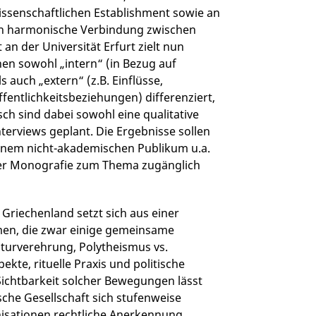
ssenschaftlichen Establishment sowie an
isch harmonische Verbindung zwischen
n der Universität Erfurt zielt nun
en sowohl „intern“ (in Bezug auf
s auch „extern“ (z.B. Einflüsse,
fentlichkeitsbeziehungen) differenziert,
ch sind dabei sowohl eine qualitative
nterviews geplant. Die Ergebnisse sollen
inem nicht-akademischen Publikum u.a.
iner Monografie zum Thema zugänglich
Griechenland setzt sich aus einer
men, die zwar einige gemeinsame
aturverehrung, Polytheismus vs.
kte, rituelle Praxis und politische
Sichtbarkeit solcher Bewegungen lässt
sche Gesellschaft sich stufenweise
anisationen rechtliche Anerkennung