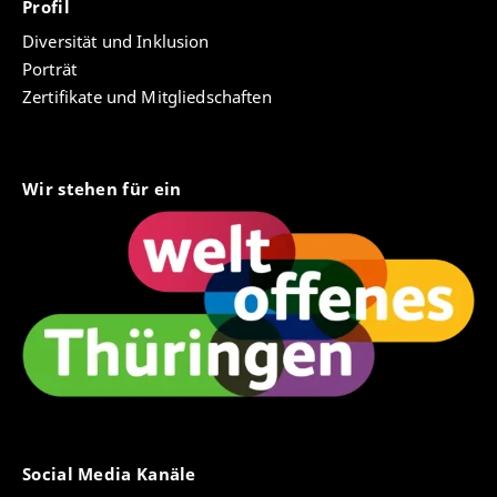
Profil
Papers of Excellence. Ausgewählte Arbeiten aus den
Diversität und Inklusion
Fachdidaktiken. Band 5. Aachen: Shaker.
Porträt
Zertifikate und Mitgliedschaften
ARTIKEL IN SAMMELBÄNDEN
Lohe, Viviane (in Vorbereitung): Mental Health -
Filmische Darstellungen von Diversität für
Wir stehen für ein
Aushandlungsprozesse über psychische Gesundheit
im Englischunterricht nutzen. In: Albers, Carsten:
Tagungsband Embracing Diversity - Aspekte von
Diversität in Literatur- und Kulturdidaktik für den
Englischunterricht.
Lohe, Viviane & Elsner, Daniela (erscheint):
Mehrsprachige (Lese-)texte aus der Perspektive der
Fremdsprachendidaktik. In: Kutzelmann, Sabine &
Massler, Ute: Mehrsprachige Leseförderung:
Grundlagen und Konzepte. Tübingen: Narr.
Social Media Kanäle
Lohe, Viviane (erscheint): Bilingual Unterrichten. In: