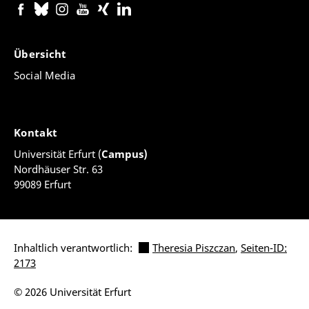
Kirchhoff, Petra (Hrsg.): Schritt für Schritt zum guten
Englischunterricht - Praxisbuch für Studium,
Referendariat und Berufseinstieg. Seelze: Klett
Übersicht
Kallmeyer.
Social Media
Janßen, Annika & Lohe, Viviane (2025): Overcoming
School Anxiety - Approaching Mental Health Issues
in English Language Education through The Healing
Powers of Dude. In: Leonhardt, Jan-Erik & Viebrock,
Kontakt
Britta (Hrsg.): Popular Series in ELT. Tübingen: Narr.
Universität Erfurt (
Campus)
Nordhäuser Str. 63
Lindl, Alfred; Lohe, Viviane & Kirchhoff, Petra (2024):
99089 Erfurt
Fachspezifische Unterrichtsqualität in schulischen
Fremdsprachen – Grundlagen und
Forschungsansätze. In V. Lohe, A. Lindl & P. Kirchhoff
(Hrsg.), Unterrichtsqualität in schulischen
Inhaltlich verantwortlich:
Theresia Piszczan
,
Seiten-ID:
Fremdsprachen. Münster: Waxmann.
2173
Lohe, Viviane & Bündgens-Kosten, Judith (2021):
© 2026 Universität Erfurt
Mehrsprachigkeit und Digitalisierung. In: Bündgens-