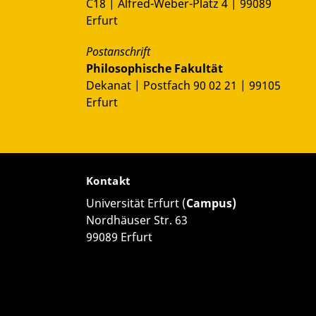
C18 | Alfred-Weber-Platz 4 | 99089
Erfurt
Postanschrift
Philosophische Fakultät
Dekanat | Postfach 90 02 21 | 99105
Erfurt
Kontakt
Universität Erfurt (
Campus)
Nordhäuser Str. 63
99089 Erfurt