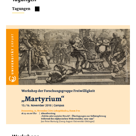
Gruyter Oldenbourg.
Tagungen
Christoph Bultmann, Jörg Rüpke, Sabine Schmolinsky
(Hgg.): Religionen in Nachbarschaft. Pluralismus als
Markenzeichen der europäischen
Religionsgeschichte (Vorlesungen des
Interdisziplinären Forums Religion der Universität
Erfurt, Bd. 8), Münster 2012.
Klaus Arnold, Sabine Schmolinsky, Urs Martin Zahnd
(Hgg.), Das dargestellte Ich. Studien zu
Selbstzeugnissen des späteren Mittelalters und der
frühen Neuzeit (Selbstzeugnisse des Mittelalters und
der beginnenden Neuzeit, Bd. 1), Bochum 1999.
Reihe: Selbstzeugnisse des Mittelalters und der
beginnenden Neuzeit, zusammen mit Jörg Hillmann
und Markus Späth, Bochum: Verlag Dr. Dieter
Winkler.