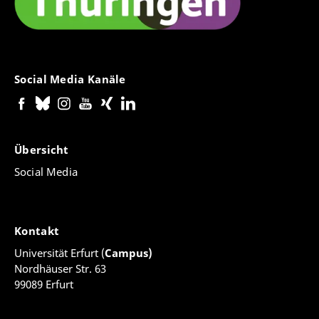
Sabine von Heusinger, Elias H. Füllenbach OP, Walter
Senner OP, Klaus-Bernward Springer (Hgg.): Die
deutschen Dominikaner und Dominikanerinnen im
Mittelalter (Quellen und Forschungen zur Geschichte
des Dominikanerordens. Neue Folge, Bd. 21), Berlin,
Social Media Kanäle
Boston 2016, S. 429–442.
Dialogue Situations. Considerations on Self-
Identification in the Middle Ages, in: Franz-Josef
Übersicht
Arlinghaus (Hg.): Forms of Individuality and Literacy
in the Medieval and Early Modern Periods (Utrecht
Social Media
Studies in Medieval Literacy, Bd. 31), Turnhout 2015,
S. 303–317.
Kontakt
Frieden und Apokalyptik – eine Spurensuche im 11.
und 12. Jahrhundert, in: Gerhard Beestermöller (Hg.):
Universität Erfurt (
Campus)
Friedensethik im frühen Mittelalter. Theologie
Nordhäuser Str. 63
zwischen Kritik und Legitimation von Gewalt (Studien
99089 Erfurt
zur Friedensethik, Bd. 46), Münster 2014, S. 265–278.