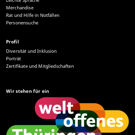
Leichte Sprache
Perspektiven interdisziplinär (SpatioTemporality /
Merchandise
RaumZeitlichkeit. Practices – Concepts – Media /
Rat und Hilfe in Notfällen
Praktiken – Konzepte – Medien, Bd. 2), Berlin /
Personensuche
Boston 2018, S. 1–8.
Introduction: Gender in the Empire, in: Holt Meyer,
Profil
Susanne Rau, Katharina Waldner (Hgg.): SpaceTime
of the Imperial (SpatioTemporality /
Diversität und Inklusion
RaumZeitlichkeit. Practices – Concepts – Media /
Porträt
Praktiken – Konzepte – Medien, Bd. 2), Berlin, Boston
Zertifikate und Mitgliedschaften
2017, S. 95–99.
Bettelorden und Mystik in Erfurt im 13. und 14.
Jahrhundert. Eine Annäherung, in: Karl Heinemeyer
Wir stehen für ein
und Anselm Hartinger (Hgg.): Barfuß ins
Himmelreich? Martin Luther und die Bettelorden in
Erfurt. Textband und Katalog zur Ausstellung im
Stadtmuseum Erfurt 2017, Dresden 2017, S. 92–97.
Maria Magdalena oder Katharina als Patrozinien von
Dominikanerinnenklöstern – arm oder reich?, in: