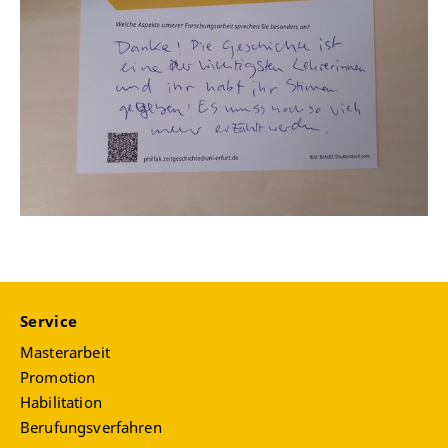
DW Arabic
Algerischer Fernsehsender el-Watania
Service
Masterarbeit
Promotion
Habilitation
Berufungsverfahren