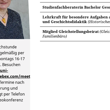
Studienfachberaterin Bachelor Ges
Lehrkraft für besondere Aufgaben a
und Geschichtsdidaktik
(Historische
Mitglied Gleichstellungsbeirat
(Gleic
Familienbüro)
echstunde
egelmäßig per
ontags 16-17
t. Besuchen
uni-
webex.com/meet/antje.schedel
.
Termine nach
arung und
t per Telefon
deokonferenz