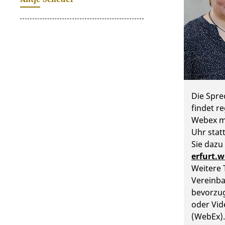
Die Spr
findet r
Webex m
Uhr stat
Sie dazu
erfurt.
Weitere 
Vereinb
bevorzug
oder Vi
(WebEx).