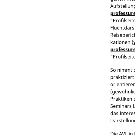
Aufstellun
professur
“Profilsei
Fluchtdars
Reiseberich
kationen (
professur
“Profilseit
So nimmt d
praktizier
orientieren
(gewöhnlic
Praktiken 
Seminars 
das Intere
Darstellun
Die AVL in