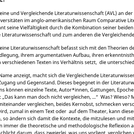
VL?
eine und Vergleichende Literaturwissenschaft (AVL) an der 
versitäten im anglo-amerikanischen Raum Comparative Liter
nt seine Vielfältigkeit durch die Kombination seiner beiden 
 Literaturwissenschaft und zum anderen die Vergleichende 
eine Literaturwissenschaft befasst sich mit den Theorien de
dlegung, ihrem argumentativen Aufbau, ihren erkenntnisth
n verschiedenen Texten ins Verhältnis setzt, die untersch
 Name anzeigt, macht sich die Vergleichende Literaturwiss
 Zugang und Gegenstand. Dieses begegnet in der Litera­tur
ns können einzelne Texte, Autor*innen, Gattungen, Epochen 
 „Das kann man doch nicht vergleichen, ...“ Was? Wieso?
iteinander vergleichen, beides Kernobst, schmecken versch
ird, zumal in einem Text oder auf dem Theater, kann diese
 so ändern sich damit die Kontexte, die mitzulesen und mi
n immer die theoretische und methodologische Reflexion au
 schlicht darum, dass zweierlei, was uns vorliegt, vergliche