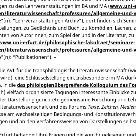
gen zu den Lehrveranstaltungen im BA und MA (
www.uni-e
en/literaturwissenschaft/professuren/allgemeine-und-v
te”(n): “Lehrveranstaltungen Archiv”), dort finden sich Se
tellungen, zu Gedächtnis und Buch, zu Komödien, Lachen, zu
ten von Autorinnen, zum Spiel der und in der Literatur, zu L
www.uni-erfurt.de/philosophische-fakultaet/seminare-
en/literaturwissenschaft/professuren/allgemeine-und-v
e”(n): “Publikationen”). –
ie AVL für die transphilologische Literaturwissenschaft (wie
t wird), eine Schlüsselstellung ein. Insbesondere im MA dü
, in die
das philologienübergreifende Kolloquium des Fo
h) vielfach organisierte Tagungen interessante Einblicke 
der Darstellung gerichtete gemeinsame Forschung und Lehr
Literaturwissenschaft und des Forums
Texte. Zeichen. Medien
sse am wechselseitigen Bedingungs- und Konstitutionsverhä
gen und an den Verfahrensweisen von Darstellungen selbst
 Erfurt behandelt ihre Fragen und die von ihr gelesenen und