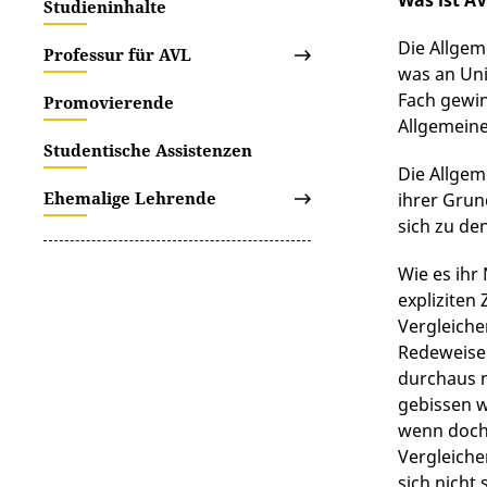
Was ist A
Studieninhalte
Die Allgem
Professur für AVL
was an Uni
Fach gewin
Promovierende
Allgemeine
Studentische Assistenzen
Die Allgem
Ehemalige Lehrende
ihrer Grun
sich zu de
Wie es ihr
expliziten
Vergleiche
Redeweise:
durchaus m
gebissen w
wenn doch,
Vergleiche
sich nicht