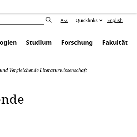
A-Z
Quicklinks
English
logien
Studium
Forschung
Fakultät
und Vergleichende Literaturwissenschaft
ende