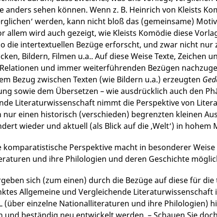
e anders sehen können. Wenn z. B. Heinrich von Kleists K
rglichen‘ werden, kann nicht bloß das (gemeinsame) Motiv 
r allem wird auch gezeigt, wie Kleists Komödie diese Vorlage
o die intertextuellen Bezüge erforscht, und zwar nicht nu
cken, Bildern, Filmen u.a.. Auf diese Weise Texte, Zeichen 
 Relationen und immer weiterführenden Bezügen nachzugehen.
m Bezug zwischen Texten (wie Bildern u.a.) erzeugten
Ged
ung sowie dem Übersetzen – wie ausdrücklich auch den P
nde Literaturwissenschaft nimmt die Perspektive von Litera
n nur einen historisch (verschieden) begrenzten kleinen Aus
ndert wieder und aktuell (als Blick auf die ‚Welt‘) in hohem
e komparatistische Perspektive macht in besonderer Weise 
teraturen und ihre Philologien und deren Geschichte möglic
rgeben sich (zum einen) durch die Bezüge auf diese für die
ktes Allgemeine und Vergleichende Literaturwissenschaft
L (über einzelne Nationalliteraturen und ihre Philologien
nd beständig neu entwickelt werden. – Schauen Sie doch ei