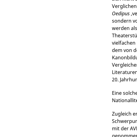
Verglichen
Oedipus
‚ve
sondern vo
werden als
Theaterstü
vielfachen
dem von de
Kanonbild
Vergleiche
Literature
20. Jahrhu
Eine solch
Nationalli
Zugleich e
Schwerpun
mit der AV
genommen u