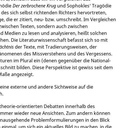
omödie
Der zerbrochene Krug
und Sophokles‘ Tragödie
des sich selbst richtenden Richters hervortreten,
, die er zitiert, neu- bzw. umschreibt. Im Vergleichen
r zwischen Texten, sondern auch zwischen
und Medien zu lesen und analysieren, heißt solchen
 Die Literatur­wis­sen­schaft befasst sich so mit
ächtnis
der Texte, mit Tradierungsweisen, der
hänomenen des Missverstehens und des Vergessens.
turen im Plural ein (denen gegenüber die National-
schnitt bilden. Diese Perspektive ist gewiss seit dem
 Maße angezeigt.
eine externe und andere Sichtweise auf die
h.
 theorie-orientierten Debatten innerhalb des
 immer wieder neue Ansichten. Zum andern können
) hinausgehende Problemformulierungen in den Blick
nmal, um sich ein aktuelles Bild zu machen, in die