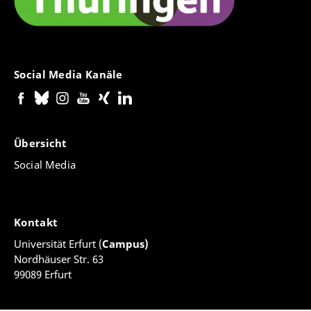
julia.prager@uni-erfurt.de
Max Rosenzweig
Doktorand und Lehrbeauftragter
Social Media Kanäle
(Seminar für Literaturwissenschaft)
max.rosenzweig@uni-erfurt.de
Übersicht
Social Media
Kontakt
Universität Erfurt (
Campus)
Nordhäuser Str. 63
99089 Erfurt