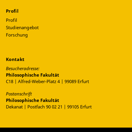
und mit Kindern und Jugendlichen, deren
theoretische Fundierung und angemessene
Profil
Präsentation von Befunden (18 LP)
Profil
Angewandte Medienpädagogik (PM 03)
:
Studienangebot
Durchführung von medienpädagogischen
Forschung
Projekten und empirischen Forschungsprojekten
(9 LP)
Kinder- und Jugendmedien Projekt (PM 04)
:
ein selbst gewähltes Projekt im Bereich
Kontakt
Medienpädagogik bzw. Kinder- und
Besucheradresse:
Jugendmedienforschung (9 LP)
Philosophische Fakultät
C18 | Alfred-Weber-Platz 4 | 99089 Erfurt
Postanschrift
Philosophische Fakultät
Dekanat | Postfach 90 02 21 | 99105 Erfurt