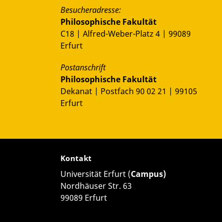
Besucheradresse:
Philosophische Fakultät
C18 | Alfred-Weber-Platz 4 | 99089
Erfurt
Postanschrift
Philosophische Fakultät
Dekanat | Postfach 90 02 21 | 99105
Erfurt
Kontakt
Universität Erfurt (
Campus)
Nordhäuser Str. 63
99089 Erfurt