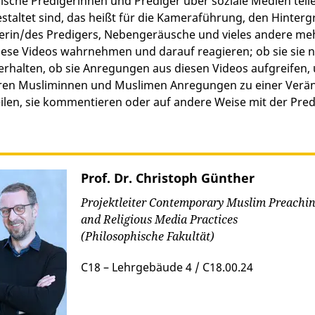
ische Predigerinnen und Prediger über soziale Medien teilen.
staltet sind, das heißt für die Kameraführung, den Hinte
erin/des Predigers, Nebengeräusche und vieles andere meh
ese Videos wahrnehmen und darauf reagieren; ob sie sie nu
erhalten, ob sie Anregungen aus diesen Videos aufgreifen,
en Musliminnen und Muslimen Anregungen zu einer Verände
ilen, sie kommentieren oder auf andere Weise mit der Pred
Prof. Dr. Christoph Günther
Projektleiter Contemporary Muslim Preachi
and Religious Media Practices
(Philosophische Fakultät)
C18 – Lehrgebäude 4 / C18.00.24