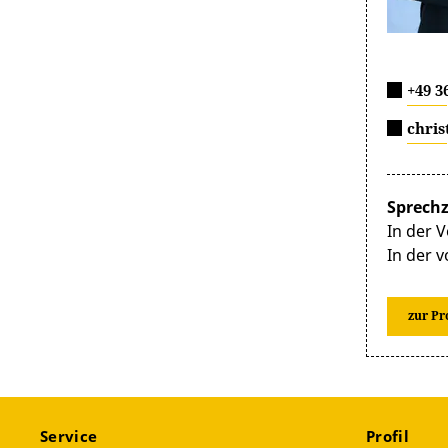
+49 3
chris
Sprechz
In der V
In der 
zur Pr
Service
Profil