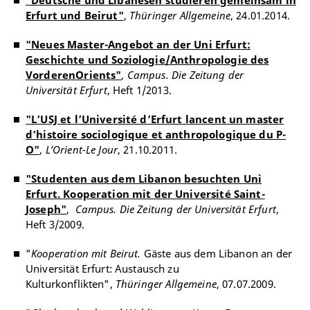
"Deutsche und Libanesen studieren gemeinsam in
Erfurt und Beirut"
,
Thüringer Allgemeine
, 24.01.2014.
"Neues Master-Angebot an der Uni Erfurt:
Geschichte und Soziologie/Anthropologie des
VorderenOrients"
,
Campus. Die Zeitung der
Universität Erfurt
, Heft 1/2013.
"L’USJ et l’Université d’Erfurt lancent un master
d’histoire sociologique et anthropologique du P-
O"
,
L’Orient-Le Jour
, 21.10.2011.
"Studenten aus dem Libanon besuchten Uni
Erfurt. Kooperation mit der Université Saint-
Joseph"
,
Campus. Die Zeitung der Universität Erfurt
,
Heft 3/2009.
"
Kooperation mit Beirut.
Gäste aus dem Libanon an der
Universität Erfurt: Austausch zu
Kulturkonflikten",
Thüringer Allgemeine
, 07.07.2009.