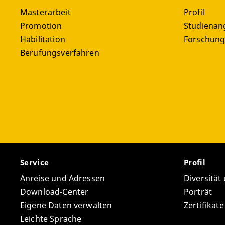
Home
Krieg
ent
Masterarbeit
Profil
transkr
Promotion
Studienan
die Dist
Inter
Habilitation
Forschun
Berufungsverfahren
EXKUR
Service
Profil
Anreise und Adressen
Diversität
Download-Center
Porträt
Eigene Daten verwalten
Zertifikat
Leichte Sprache