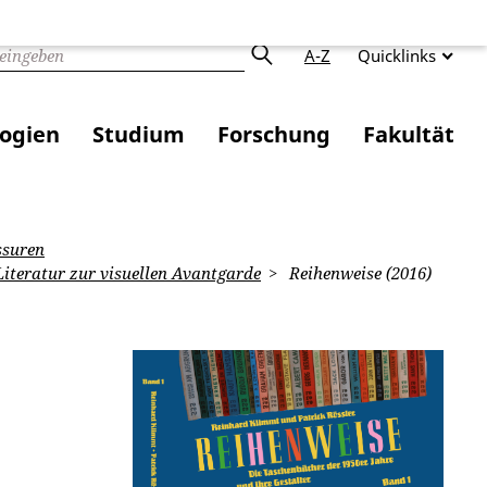
A-Z
Quicklinks
logien
Studium
Forschung
Fakultät
ssuren
iteratur zur visuellen Avantgarde
Reihenweise (2016)