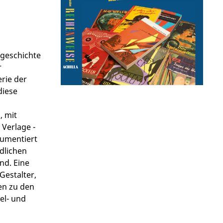
sgeschichte
r
rie der
diese
, mit
Verlage -
kumentiert
dlichen
nd. Eine
Gestalter,
ten zu den
el- und