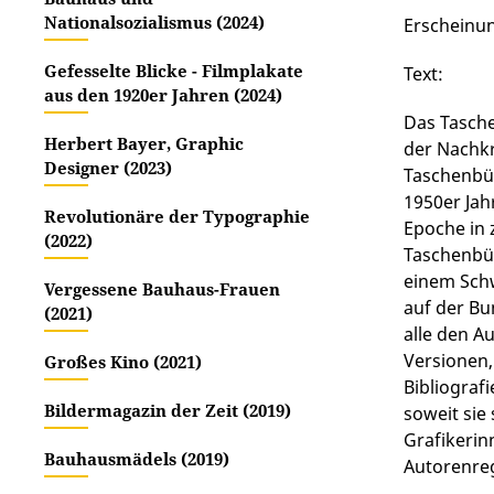
Nationalsozialismus (2024)
Erscheinun
Gefesselte Blicke - Filmplakate
Text:
aus den 1920er Jahren (2024)
Das Tasche
Herbert Bayer, Graphic
der Nachkr
Designer (2023)
Taschenbüc
1950er Jah
Revolutionäre der Typographie
Epoche in 
(2022)
Taschenbüc
einem Schw
Vergessene Bauhaus-Frauen
auf der Bu
(2021)
alle den A
Versionen,
Großes Kino (2021)
Bibliograf
Bildermagazin der Zeit (2019)
soweit sie 
Grafikerin
Bauhausmädels (2019)
Autorenreg