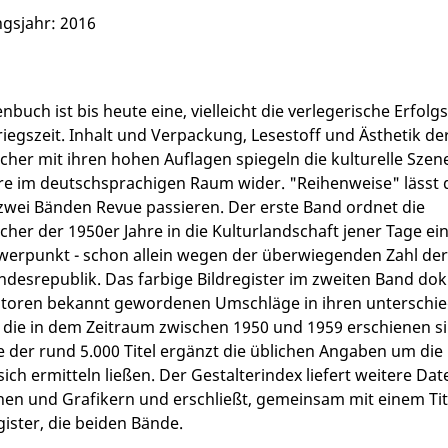
gsjahr: 2016
nbuch ist bis heute eine, vielleicht die verlegerische Erfolg
iegszeit. Inhalt und Verpackung, Lesestoff und Ästhetik de
her mit ihren hohen Auflagen spiegeln die kulturelle Szene
re im deutschsprachigen Raum wider. "Reihenweise" lässt 
zwei Bänden Revue passieren. Der erste Band ordnet die
her der 1950er Jahre in die Kulturlandschaft jener Tage ein
erpunkt - schon allein wegen der überwiegenden Zahl der 
ndesrepublik. Das farbige Bildregister im zweiten Band do
utoren bekannt gewordenen Umschläge in ihren unterschie
 die in dem Zeitraum zwischen 1950 und 1959 erschienen si
ie der rund 5.000 Titel ergänzt die üblichen Angaben um die 
sich ermitteln ließen. Der Gestalterindex liefert weitere Da
nen und Grafikern und erschließt, gemeinsam mit einem Tit
ister, die beiden Bände.