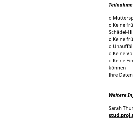
Teilnahme
o Mutters
o Keine fr
Schädel-H
o Keine fr
o Unauffäl
o Keine Vo
o Keine Ei
können
Ihre Daten
Weitere In
Sarah Thum
stud.proj.