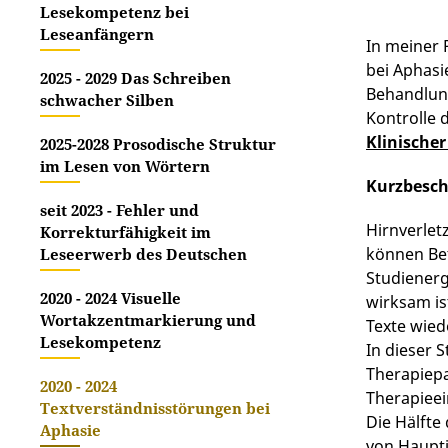
Lesekompetenz bei
Leseanfängern
In meiner 
bei Aphasie
2025 - 2029 Das Schreiben
Behandlung
schwacher Silben
Kontrolle 
Klinischer
2025-2028 Prosodische Struktur
im Lesen von Wörtern
Kurzbesc
seit 2023 - Fehler und
Hirnverlet
Korrekturfähigkeit im
können Bet
Leseerwerb des Deutschen
Studienerg
2020 - 2024 Visuelle
wirksam is
Wortakzentmarkierung und
Texte wied
Lesekompetenz
In dieser 
Therapiepa
2020 - 2024
Therapieei
Textverständnisstörungen bei
Die Hälfte
Aphasie
von Haupti