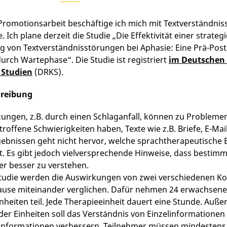
Promotionsarbeit beschäftige ich mich mit Textverständni
. Ich plane derzeit die Studie „Die Effektivität einer strateg
 von Textverständnisstörungen bei Aphasie: Eine Prä-Post
durch Wartephase“. Die Studie ist registriert
im Deutschen 
 Studien
(DRKS).
hreibung
zungen, z.B. durch einen Schlaganfall, können zu Problemen
roffene Schwierigkeiten haben, Texte wie z.B. Briefe, E-Ma
ebnissen geht nicht hervor, welche sprachtherapeutische
t. Es gibt jedoch vielversprechende Hinweise, dass bestim
er besser zu verstehen.
Studie werden die Auswirkungen von zwei verschiedenen K
use miteinander verglichen. Dafür nehmen 24 erwachsene
nheiten teil. Jede Therapieeinheit dauert eine Stunde. Auße
 der Einheiten soll das Verständnis von Einzelinformationen
nformationen verbessern. Teilnehmer müssen mindestens 18