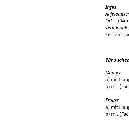
Infos
Aufwandsen
Ort:
Univer
Terminabla
Textverstä
Wir suche
Männer
a) mit Hau
b) mit (Fa
Frauen
a) mit Hau
b) mit (Fa