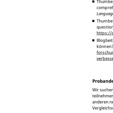
Thumbeck
compreh
Language
Thumbeck
questio
https:/
Blogbei
können
forschu
verbess
Proband
Wir suchen
teilnehmen
anderen ne
Vergleich