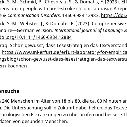
, S.-M., Schmid, P., Chesneau, S., & Domahs, F. (2023). Eff
ension in people with post‐stroke chronic aphasia: A re
 & Communication Disorders
, 1460-6984.12983.
https://doi
, S.-M., Webster, J., & Domahs, F. (2023). Comprehensiv
nnaire—German version.
International Journal of Language
/doi.org/10.1111/1460-6984.12884
trag: Schon gewusst, dass Lesestrategien das Textverstän
?
https://www.uni-erfurt.de/erfurt-laboratory-for-empirica
ngsblog/schon-gewusst-dass-lesestrategien-das-textvers
ern-koennen
ensuche
 240 Menschen im Alter von 18 bis 80, die ca. 60 Minuten 
. Die Untersuchung soll in Zukunft dabei helfen, das Textv
urologischen Erkrankungen zu überprüfen und bessere Th
sdaten von gesunden Menschen.