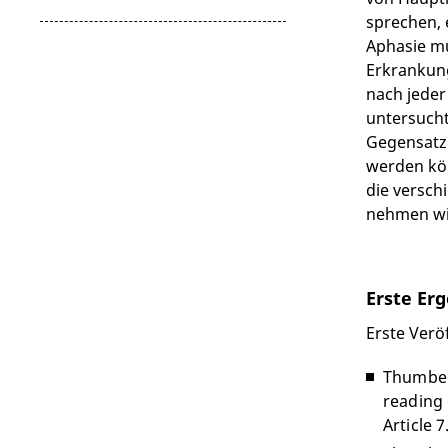
sprechen, 
Aphasie mu
Erkrankung
nach jeder
untersucht
Gegensatz 
werden kön
die versch
nehmen wir
Erste Er
Erste Verö
Thumbeck
reading 
Article 7