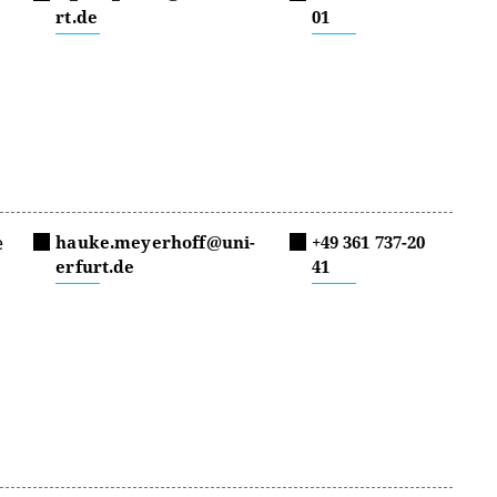
rt.de
01
e
hauke.meyerhoff@uni-
+49 361 737-20
erfurt.de
41