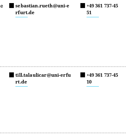
le
sebastian.rueth@uni-e
+49 361 737-45
rfurt.de
51
till.talaulicar@uni-erfu
+49 361 737-45
rt.de
10