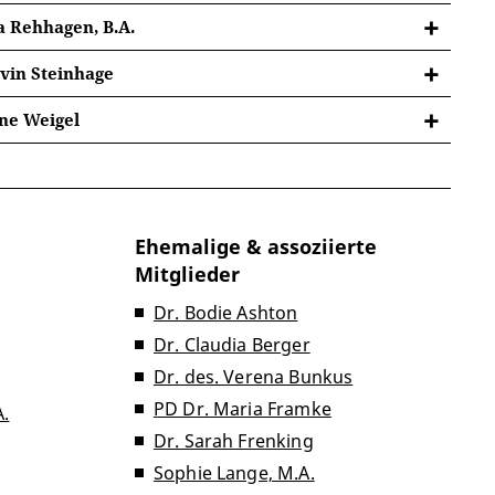
tabea.metz@uni-erfurt.de
a Rehhagen, B.A.
CG2 - Pagenhaus - 01.05
lara.rehhagen@uni-erfurt.de
vin Steinhage
CG2 - Pagenhaus - 01.05
marvin.steinhage@uni-erfurt.de
ane Weigel
2 - Pagenhaus - 01.05
eliane.weigel@uni-erfurt.de
2 - Pagenhaus - 01.05
Ehemalige & assoziierte
Mitglieder
Dr. Bodie Ashton
Dr. Claudia Berger
Dr. des. Verena Bunkus
PD Dr. Maria Framke
.
Dr. Sarah Frenking
Sophie Lange, M.A.