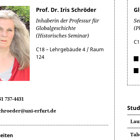
Prof. Dr. Iris Schröder
Gl
Inhaberin der Professur für
Se
Globalgeschichte
(P
(Historisches Seminar)
C1
C18 – Lehrgebäude 4 / Raum
124
61 737-4431
Stud
schroeder@uni-erfurt.de
Laur
Tab
eiten