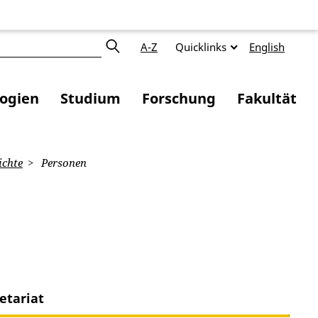
A-Z
Quicklinks
English
logien
Studium
Forschung
Fakultät
ichte
Personen
etariat