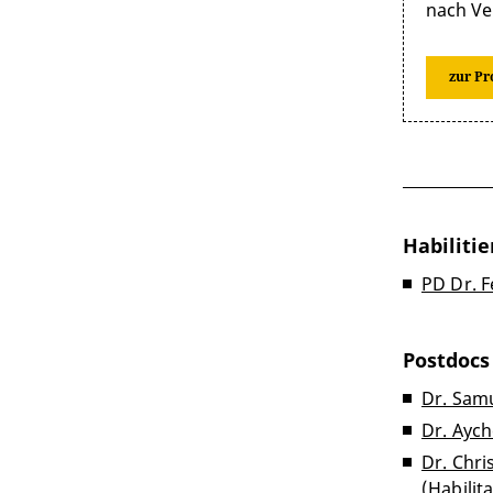
nach Ve
zur Pr
Habilitie
PD Dr. 
Postdocs
Dr. Samu
Dr. Ayc
Dr. Chri
(Habilit