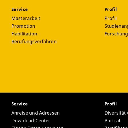
Service
Profil
Masterarbeit
Profil
Promotion
Studienan
Habilitation
Forschun
Berufungsverfahren
Service
Profil
Anreise und Adressen
Diversität
Download-Center
Porträt