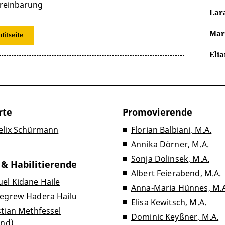
reinbarung
Lar
Mar
ofilseite
Eli
CG
CG
rte
Promovierende
Felix Schürmann
Florian Balbiani, M.A.
Annika Dörner, M.A.
Sonja Dolinsek, M.A.
 & Habilitierende
Albert Feierabend, M.A.
el Kidane Haile
Anna-Maria Hünnes, M.A
hegrew Hadera Hailu
Elisa Kewitsch, M.A.
stian Methfessel
Dominic Keyßner, M.A.
and)