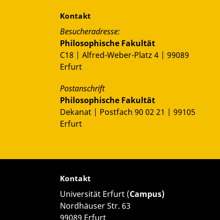
Kontakt
Besucheradresse:
Philosophische Fakultät
C18 | Alfred-Weber-Platz 4 | 99089
Erfurt
Postanschrift
Philosophische Fakultät
Dekanat | Postfach 90 02 21 | 99105
Erfurt
Kontakt
Universität Erfurt (
Campus)
Nordhäuser Str. 63
99089 Erfurt