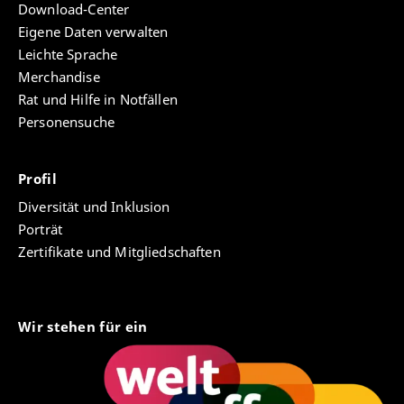
Volkswagenstiftung-Freigeistprojekt “The Other
Download-Center
Global Germany”, Universität Erfurt
Eigene Daten verwalten
2021 - Tutorin, Integriertes Proseminar (IPS)
Leichte Sprache
Antike Geschichte, Universität Erfurt
Merchandise
2018-2023 - Bachelor of Arts
Rat und Hilfe in Notfällen
Geschichtswissenschaft, Literaturwissenschaft
Personensuche
und Studium der Germanistik, Universität Erfurt
Publikationen:
Profil
Diversität und Inklusion
Kruspe, Lilú. "Auf der Suche. Deutsche
Porträt
Fremdenlegionäre als Forschungsreisende im
Zertifikate und Mitgliedschaften
Spiegel zeitgenössischer Kolonialimagination."
German Studies Review
49, no. 2 (2026): 225-247.
https://muse.jhu.edu/article/990626
Kruspe, Lilú, Sascha R. Harnisch.
Tagungsbericht:
Wir stehen für ein
Russia’s Politics of Truth and its Quest for Alliance in
the Global South.
I
n: H-Soz-Kult, 12.06.2025,
https://www.hsozkult.de/conferencereport/id/fdkn-
155611
.