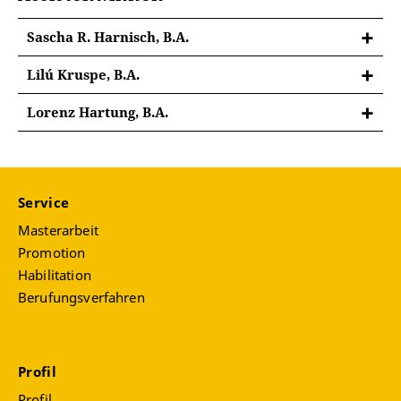
Sascha R. Harnisch, B.A.
Lilú Kruspe, B.A.
Lorenz Hartung, B.A.
Service
Masterarbeit
Promotion
Habilitation
Berufungsverfahren
lilu.kruspe@uni-erfurt.de
| C18.01.10
Profil
Profil