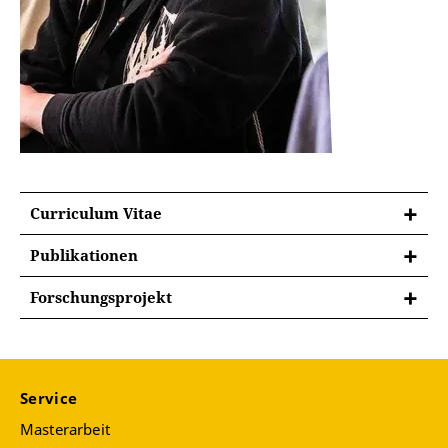
Curriculum Vitae
Publikationen
Herausgeberinnenschaften:
Forschungsprojekt
Das Promotionsprojekt befasst sich mit der
Autoritäre Dynamiken in der Krise. Drei Fallstudien
Psychiatrisierung lesbischer Frauen in der DDR. Die
zu Agitation und autoritären Reaktionen in der
Arbeit rekonstruiert den medizinischen Diskurs um
Covid-19-Pandemie. Springer VS Wiesbaden
. [Im
weibliche Homosexualität und die
Erscheinen. VÖ Datum Oktober 2024 (mit Markus
Service
Behandlungspraktiken in psychiatrischen
Brunner/Nicola Garage/Dustin Henze/Julia
Masterarbeit
Einrichtungen. Dafür werden erstmals Akten aus
König)].