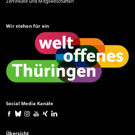
Zertifikate und Mitgliedschaften
Gesellschaftstheorie? Plädoyer am Beispiel einer
Studie zu autoritären Verarbeitungsweisen der
Corona-Pandemie”. In:
In:Sights. Internationals
Student Journal of Anthropology
1. Straßburg
Wir stehen für ein
2021.
“Antisemitismus, Rassismus und Antifeminismus
bei Abtreibungsgegner*innen ausgehend von
Erich Blechschmidt”. In:
Zwischen Mensch und
Modell. Essays rund um die Humanembryologische
Dokumentationssammlung Blechschmidt
.
Göttingen. Universitätsverlag Göttingen 2021 (mit
Corinne Astrid Iffert/Jakob Krahl/Denise Simone
Walter)
“Das reaktionäre Weltbild eines medizinischen
Pioniers. Die Blechschmidt-Sammlung als
Social Media Kanäle
Beispiel von Wechselwirkungen zwischen
Wissenschaft und ›Lebensschutz‹”. In:
Ariadne –
Forum für Frauen- und Geschlechtergeschichte
77.
Kassel 2021.
Übersicht