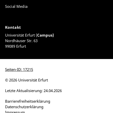
Rezensionen/ Tagungsberichte:
Social Media
Zu: Anna-Myrte Palatini / Sebastian Bischoff:
"Sexuelle Revolutionen". Eine historisch-politische
Einführung (= theorie.org), Stuttgart: Schmetterling
Kontakt
Verlag 2025.
Universität Erfurt (
Campus)
https://www.sehepunkte.de/2025/07/40274.html
Nordhäuser Str. 63
Zu: N.O. Body: “Aus eines Mannes
99089 Erfurt
Mädchenjahren”. In:
Dr. med Mabuse. Zeitschrift für
Gesundheitsberufe
Nr. 257/47. Jg. 2022.
“The straight past of a queer present? Fünfte
Jahrestagung des Arbeitskreis Sexualitäten in der
Seiten-ID: 17215
Geschichte”, in: H-Soz-Kult, 04.06.2024,
https://www.hsozkult.de/conferencereport/id/fdkn-
© 2026 Universität Erfurt
144322
Letzte Aktualisierung: 24.04.2026
Barrierefreiheitserklärung
Datenschutzerklärung
Impressum