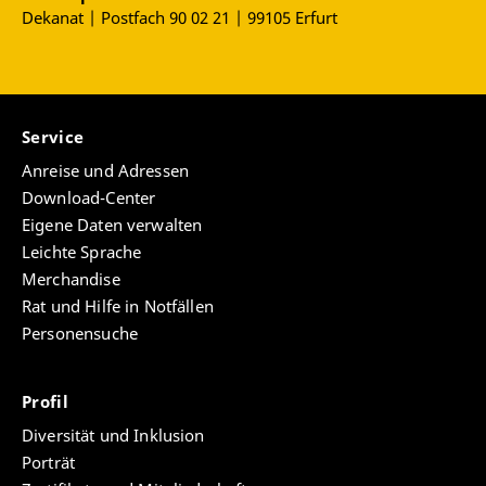
Dekanat | Postfach 90 02 21 | 99105 Erfurt
Dynamiken in der Krise. Drei Fallstudien zu
Agitation und autoritären Reaktionen in der Covid-
19-Pandemie
. Springer VS Wiesbaden. (Im
Erscheinen. VÖ Datum Oktober 2024 (mit Markus
Brunner/Nicola Garage/Dustin Henze/Julia
Service
König).
“Eine Frau in der Welt des 20. Jahrhunderts”. In:
Anreise und Adressen
Dirk Heisig (Hg.):
25. Jahre Musealog
. Emden
Download-Center
2022.
Eigene Daten verwalten
“Fallvignette: Jan”. In:
Landleben. Freie Assoziation
Leichte Sprache
24/2 (2021).
Merchandise
“Die volkskundliche Haltung. Über
Rat und Hilfe in Notfällen
Antisemitismus und die Entstehung einer
Personensuche
(deutschen) Disziplin”. In: Maren Sacherer (Hg.):
Überfällig – Überflüssig. Beiträge der
Studierendentagung 2019
(= Veröffentlichungen
Profil
des Instituts für Europäische Ethnologie, Bd. 50).
Diversität und Inklusion
Wien 2021. (mit Bianca Loy)
Porträt
“Psychoanalytische Kulturtheorie als kritische