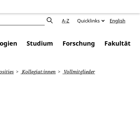
A-Z
Quicklinks
English
logien
Studium
Forschung
Fakultät
osities
Kollegiat:innen
Vollmitglieder