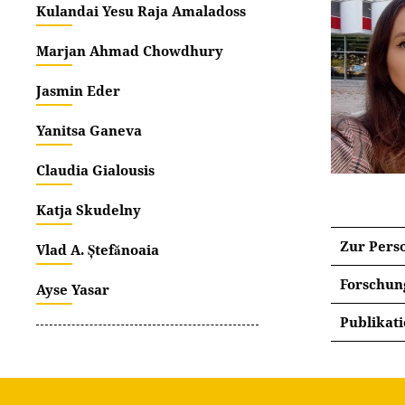
Kulandai Yesu Raja Amaladoss
Marjan Ahmad Chowdhury
Jasmin Eder
Yanitsa Ganeva
Claudia Gialousis
Katja Skudelny
Zur Pers
Vlad A. Ștefănoaia
Forschun
Ayse Yasar
Männer 
Publikat
in magi
Rusinova
man: Ant
123-130)
Dieses D