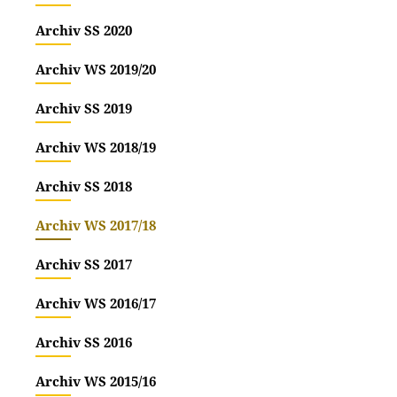
Freitag,
Archiv SS 2020
Wie kom
Archiv WS 2019/20
ernestin
die „zw
Archiv SS 2019
Als sich
Archiv WS 2018/19
begann 
Neuzeit
Archiv SS 2018
Herzöge
Archiv WS 2017/18
Im Semin
beleucht
Archiv SS 2017
Religio
Archiv WS 2016/17
Religio
Konfessi
Archiv SS 2016
homogen
Archiv WS 2015/16
Weitere