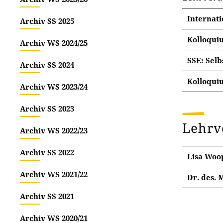
Internati
Archiv SS 2025
Kolloqui
Archiv WS 2024/25
Kolloqu
SSE: Sel
Archiv SS 2024
(M Ges:
nach Ve
Kolloqui
Archiv WS 2023/24
nach Ve
nach Ve
Das Kol
Archiv SS 2023
Sitzung
ersten 
Lehrv
Archiv WS 2022/23
Archiv SS 2022
Lisa Woo
Archiv WS 2021/22
Dr. des. 
Die Er
Archiv SS 2021
Seminar-
Archiv WS 2020/21