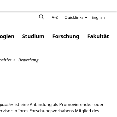
A-Z
Quicklinks
English
logien
Studium
Forschung
Fakultät
osities
Bewerbung
giosities
ist eine Anbindung als Promovierende:r oder
ervisor:in Ihres Forschungsvorhabens Mitglied des