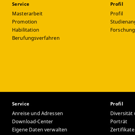
Service
Profil
Masterarbeit
Profil
Promotion
Studienan
Habilitation
Forschun
Berufungsverfahren
Service
Profil
Anreise und Adressen
Diversität
Download-Center
Porträt
Eigene Daten verwalten
Zertifikat