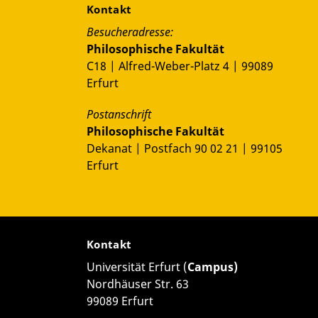
Kontakt
Besucheradresse:
Philosophische Fakultät
C18 | Alfred-Weber-Platz 4 | 99089
Erfurt
Postanschrift
Philosophische Fakultät
Dekanat | Postfach 90 02 21 | 99105
Erfurt
Kontakt
Universität Erfurt (
Campus)
Nordhäuser Str. 63
99089 Erfurt