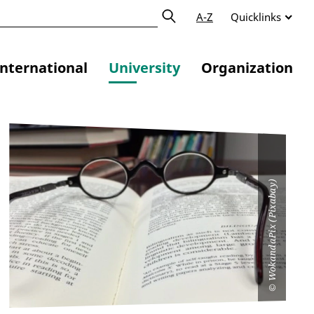
A-Z
Quicklinks
International
University
Organization
WokandaPix (Pixabay)
©