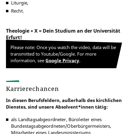
Liturgie,
Recht.
Theologie + X = Dein Studium an der Universität
Erfurt!
Please note: Once you watch the video, data will be
transmitted to Youtube/Google. For more
information, see
Google Privacy
.
Karrierechancen
In diesen Berufsfeldern, außerhalb des kirchlichen
Dienstes, sind unsere Absolvent*innen tätig:
als Landtagsabgeordneter, Büroleiter eines
Bundestagsabgeordneten/Oberbürgermeisters,
Mitarbeiter eines Landesministeriums