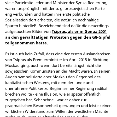
viele Parteimitglieder und Minister der Syriza-Regierung,
waren ursprünglich mit der o. g. prosowjetischen Partei
eng verbunden und hatten ihre erste politische
Sozialisation dort erhalten, die natürlich nachhaltige
Spuren hinterließ. Bezeichnend sind dafür die neuerdings
aufgetauchten Bilder von
Tsipras, als er in Genua 2001
an den gewalttätigen Protesten gegen den G8-Gipfel
teilgenommen hatte
.
Es ist auch kein Zufall, dass eine der ersten Auslandsreisen
von Tsipras als Premierminister im April 2015 in Richtung
Moskau ging, auch wenn dort bereits längst nicht die
sowjetischen Kommunisten an der Macht waren. In seinen
Augen symbolisierte aber Moskau den Gegenpol des
kapitalistischen Westens, mit dem der junge und
unerfahrene Politiker zu Beginn seiner Regierung radikal
brechen wollte - eine Illusion, wie er später öffentlich
zugegeben hat. Sehr schnell war er daher zur
pragmatischen Besonnenheit gezwungen und leiste keinen
wirklichen Widerstand zum Willen der westlichen Mächte
mehr, auch wenn er oftmals den Eindruck des