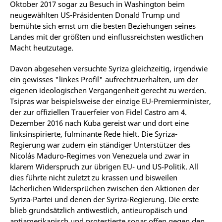
Oktober 2017 sogar zu Besuch in Washington beim
neugewählten US-Präsidenten Donald Trump und
bemühte sich ernst um die besten Beziehungen seines
Landes mit der größten und einflussreichsten westlichen
Macht heutzutage.
Davon abgesehen versuchte Syriza gleichzeitig, irgendwie
ein gewisses "linkes Profil" aufrechtzuerhalten, um der
eigenen ideologischen Vergangenheit gerecht zu werden.
Tsipras war beispielsweise der einzige EU-Premierminister,
der zur offiziellen Trauerfeier von Fidel Castro am 4.
Dezember 2016 nach Kuba gereist war und dort eine
linksinspirierte, fulminante Rede hielt. Die Syriza-
Regierung war zudem ein ständiger Unterstützer des
Nicolás Maduro-Regimes von Venezuela und zwar in
klarem Widerspruch zur übrigen EU- und US-Politik. All
dies führte nicht zuletzt zu krassen und bisweilen
lächerlichen Widersprüchen zwischen den Aktionen der
Syriza-Partei und denen der Syriza-Regierung. Die erste
blieb grundsätzlich antiwestlich, antieuropäisch und
antiamerikanisch und protestierte sogar offen gegen den