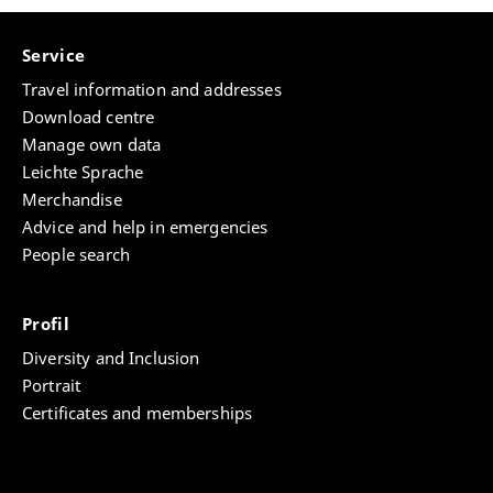
über das Papierkorb-Symbol gelöscht werden.
Studierendenportal möglich. Sie müssen uns darüber
per E-Mail informieren.
Service
Ein Antrag kann von Ihnen selbst nur gelöscht
werden, wenn dieser zur weiteren Bearbeitung
Travel information and addresses
zwischengespeichert und noch nicht eingereicht
Download centre
wurde.
Manage own data
Leichte Sprache
Merchandise
Advice and help in emergencies
People search
Profil
Diversity and Inclusion
Portrait
Certificates and memberships