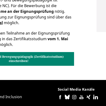
 NC). Für die Bewerbung ist die
hme an der Eignungsprüfung
nötig.
ung zur Eignungsprüfung sind über das
al
möglich.
he video, data will be transmitted to
re information, see
Google Privacy
.
chen Teilnahme an der Eignungsprüfung
g in das Zertifikatsstudium
vom 1. Mai
öglich.
he video, data will be transmitted to
und Bewegungspädagogik (Zertifikatsstudium)
einschreiben!
re information, see
Google Privacy
.
he video, data will be transmitted to
re information, see
Google Privacy
.
Social Media Kanäle
he video, data will be transmitted to
re information, see
Google Privacy
.
and Inclusion
he video, data will be transmitted to