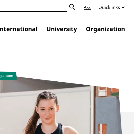
A-Z
Quicklinks
International
University
Organization
ogramme