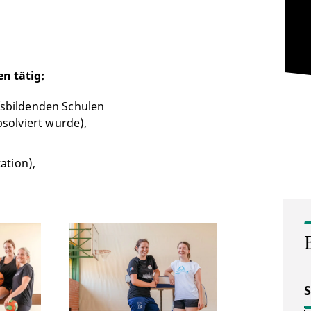
en
tätig:
fsbildenden Schulen
solviert wurde),
ation),