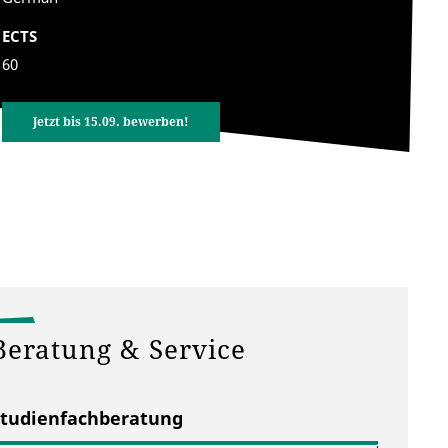
ECTS
60
Jetzt bis 15.09. bewerben!
Beratung & Service
Studienfachberatung