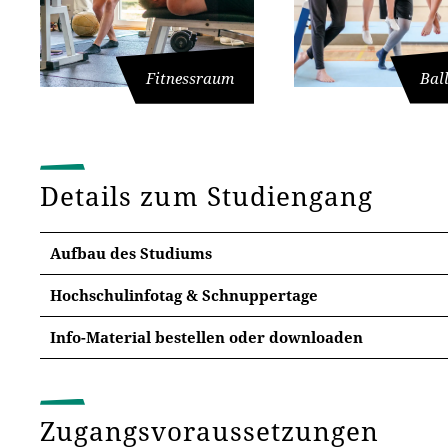
Bal
Fitnessraum
Details zum Studiengang
Aufbau des Studiums
Hochschulinfotag & Schnuppertage
Hochschulinfotag
Info-Material bestellen oder downloaden
Sie möchten den Stu
Zahlreiche Informa
Dann forderen Sie un
Ihnen die Möglichke
Materialien an. In we
persönlich von den
Zugangsvoraussetzungen
Infotage
nach Hause.
Erfurt zu überzeug