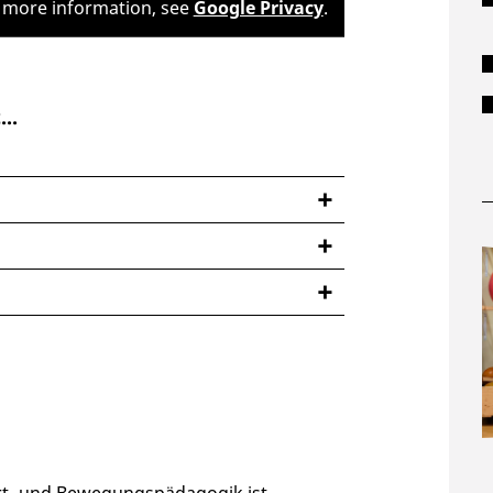
owie zur Deutschen Sprachprüfung für
more information, see
Google Privacy
.
..
- und abwehrtechnischen
lten im Angriff bzw. in der Abwehr
m
t- und Bewegungspädagogik ist