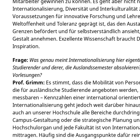
Mitarbeiter gewinnen zu können. Es geht aber nicht
Internationalisierung, Diversität und Interkulturalitä
Voraussetzungen für innovative Forschung und Lehre
Weltoffenheit und Toleranz geprägt ist, das den Austa
Grenzen befördert und für selbstverständlich ansieh
Gestalt annehmen. Exzellente Wissenschaft braucht Div
Inspiration.
Frage:
Was genau meint Internationalisierung hier eigent
Studierender und derer, die Auslandssemester absolviere
Vorlesungen?
Prof. Grimm:
Es stimmt, dass die Mobilität von Pers
die für ausländische Studierende angeboten werden, 
messbaren – Kennzahlen einer international orientie
Internationalisierung geht jedoch weit darüber hinaus
auch an unserer Hochschule alle Bereiche durchdringt
Campus-Gestaltung oder die strategische Planung und
Hochschulorgan und jede Fakultät ist von Internation
mittragen. Häufig sind die Ausgangspunkte dafür rei