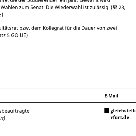
hre, die der Studierenden ein Jahr. Gewählt wird
 Wahlen zum Senat. Die Wiederwahl ist zulässig. (§§ 23,
E)
ltätsrat bzw. dem Kollegrat für die Dauer von zwei
satz 5 GO UE)
E-Mail
sbeauftragte
gleichstel
rfurt.de
rt)