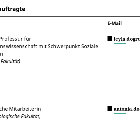
auftragte
E-Mail
Professur für
leyla.dogr
swissenschaft mit Schwerpunkt Soziale
on
 Fakultät)
che Mitarbeiterin
antonia.do
ologische Fakultät)