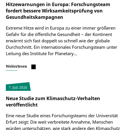
Hitzewarnungen in Europa: Forschungsteam
fordert bessere Wirksamkeitsprüfung von
Gesundheitskampagnen
Bildmaterial
Gern stellen wir Ihnen Fotos vom Campus, den
Extreme Hitze wird in Europa zu einer immer größeren
Gebäuden und Stimmungsbilder zur Verfügung.
Gefahr für die öffentliche Gesundheit – der Kontinent
Beispiele für das verfügbare Bildmaterial können Sie
erwärmt sich fast doppelt so schnell wie der globale
im folgenden Dokument einsehen.
Durchschnitt. Ein internationales Forschungsteam unter
Leitung des Institute for Planetary…
Universitätsbilder (2 MB, *pdf)
Weiterlesen
Bestellformular für Bilder
7. Juli 2026
Zur Bestellung kontaktieren Sie bitte die Pressestelle
der Universität Erfurt unter:
Neue Studie zum Klimaschutz-Verhalten
pressestelle@uni-erfurt.de
veröffentlicht
Eine neue Studie eines Forschungsteams der Universität
Erfurt zeigt: Die weit verbreitete Annahme, Menschen
würden unterschätzen, wie stark andere den Klimaschutz