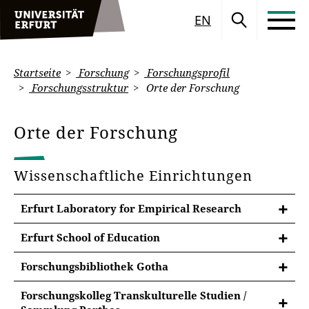
EN
Startseite
Forschung
Forschungsprofil
Forschungsstruktur
Orte der Forschung
Orte der Forschung
Wissenschaftliche Einrichtungen
Erfurt Laboratory for Empirical Research
Erfurt School of Education
Die Erfurt School of Education ist seit 2006 die
Forschungsbibliothek Gotha
zentrale wissenschaftliche Einrichtung, die die
Die Forschungsbibliothek Gotha ist eine Bibliothek
Lehramtsausbildung an der Universität Erfurt
Forschungskolleg Transkulturelle Studien /
zur Kultur- und Wissensgeschichte der Frühen
konzipiert, organisiert und die Schnittstellen zu den