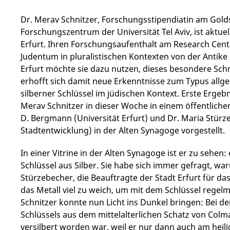
Dr. Merav Schnitzer, Forschungsstipendiatin am Gold
Forschungszentrum der Universität Tel Aviv, ist aktuell
Erfurt. Ihren Forschungsaufenthalt am Research Centr
Judentum in pluralistischen Kontexten von der Antike
Erfurt möchte sie dazu nutzen, dieses besondere Sch
erhofft sich damit neue Erkenntnisse zum Typus all
silberner Schlüssel im jüdischen Kontext. Erste Ergeb
Merav Schnitzer in dieser Woche in einem öffentliche
D. Bergmann (Universität Erfurt) und Dr. Maria Stür
Stadtentwicklung) in der Alten Synagoge vorgestellt.
In einer Vitrine in der Alten Synagoge ist er zu sehen
Schlüssel aus Silber. Sie habe sich immer gefragt, war
Stürzebecher, die Beauftragte der Stadt Erfurt für da
das Metall viel zu weich, um mit dem Schlüssel regel
Schnitzer konnte nun Licht ins Dunkel bringen: Bei d
Schlüssels aus dem mittelalterlichen Schatz von Colma
versilbert worden war, weil er nur dann auch am hei