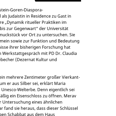
stein-Goren-Diaspora-
 als Judaistin in Residence zu Gast in
e „Dynamik ritueller Praktiken im
 bis zur Gegenwart“ der Universität
muckstück vor Ort zu untersuchen. Sie
gemein sowie zur Funktion und Bedeutung
nisse ihrer bisherigen Forschung hat
n Werkstattgespräch mit PD Dr. Claudia
zebecher (Dezernat Kultur und
: ein mehrere Zentimeter großer Vierkant-
um er aus Silber sei, erklärt Maria
s Unesco-Welterbe. Denn eigentlich sei
mäßig ein Eisenschloss zu öffnen. Merav
er Untersuchung eines ähnlichen
r fand sie heraus, dass dieser Schlüssel
ligen Schabbat aus dem Haus