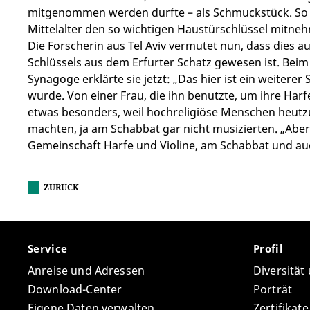
mitgenommen werden durfte – als Schmuckstück. So 
Mittelalter den so wichtigen Haustürschlüssel mitne
Die Forscherin aus Tel Aviv vermutet nun, dass dies a
Schlüssels aus dem Erfurter Schatz gewesen ist. Beim
Synagoge erklärte sie jetzt: „Das hier ist ein weitere
wurde. Von einer Frau, die ihn benutzte, um ihre Harf
etwas besonders, weil hochreligiöse Menschen heut
machten, ja am Schabbat gar nicht musizierten. „Aber i
Gemeinschaft Harfe und Violine, am Schabbat und au
ZURÜCK
Service
Profil
Anreise und Adressen
Diversität
Download-Center
Porträt
Eigene Daten verwalten
Zertifikat