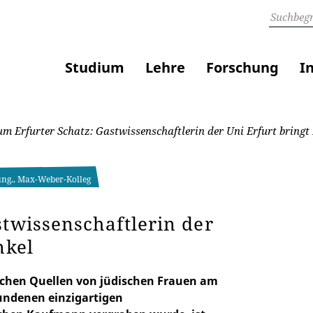
Studium
Lehre
Forschung
I
m Erfurter Schatz: Gastwissenschaftlerin der Uni Erfurt bringt
hung., Max-Weber-Kolleg
stwissenschaftlerin der
nkel
lichen Quellen von jüdischen Frauen am
fundenen einzigartigen