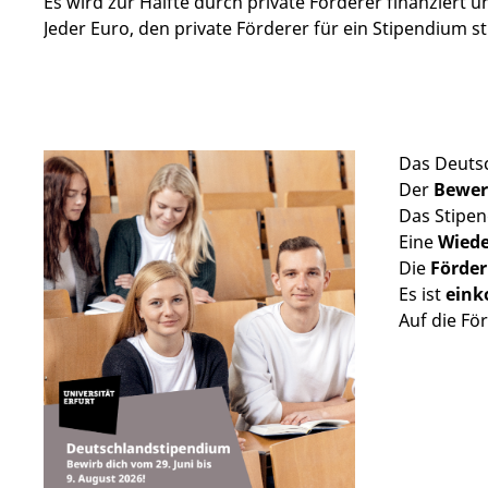
Es wird zur Hälfte durch private Förderer finanziert 
Jeder Euro, den private Förderer für ein Stipendium 
Das Deuts
Der
Bewer
Das Stipe
Eine
Wied
Die
Förde
Es ist
ein
Auf die F