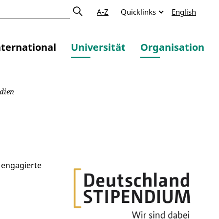
A-Z
Quicklinks
English
nternational
Universität
Organisation
dien
h engagierte