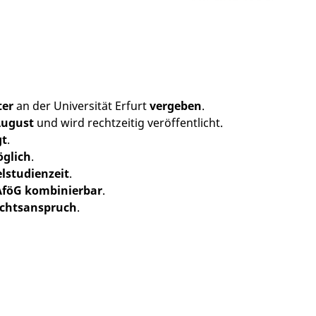
ter
an der Universität Erfurt
vergeben
.
August
und wird rechtzeitig veröffentlicht.
gt
.
glich
.
lstudienzeit
.
föG kombinierbar
.
echtsanspruch
.