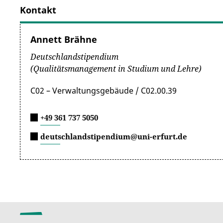
wichtigen Beitrag zum Ausbau des Standortes Thüri
Kontakt
Sie erhalten die Chance, talentierte Nachwuchskräft
Annett Brähne
Durch eine Zweckbindung können Sie Studierende 
Deutschlandstipendium
Ihre Spende ist steuerlich abzugsfähig.
(Qualitätsmanagement in Studium und Lehre)
C02 – Verwaltungsgebäude / C02.00.39
+49 361 737 5050
deutschlandstipendium@uni-erfurt.de