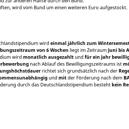
und zur anderen Hälfte durch den Bund.
stiften, wird vom Bund um einen weiteren Euro aufgestockt.
chlandstipendium wird
einmal jährlich zum Wintersemes
bungszeitraum von 6 Wochen
liegt im Zeitraum
Juni bis 
ndium wird
monatlich ausgezahlt
und
für ein Jahr bewilli
erbewerbung
nach Ablauf des Bewilligungszeitraums ist
mö
rungshöchstdauer
richtet sich grundsätzlich nach der
Rege
kommensunabhängig
und
mit
der Förderung nach dem
BA
örderung durch das Deutschlandstipendium besteht
kein R