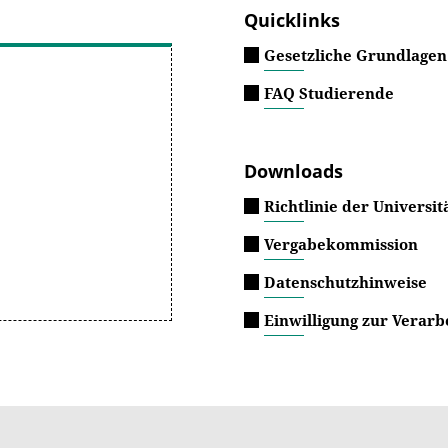
ngen. Sie fördern zudem die Vernetzung von Wissenschaft,
Quicklinks
e bereits frühzeitig an sich zu binden.
Gesetzliche Grundlagen
einer bestimmten Studienrichtung fördern.
FAQ Studierende
Downloads
Richtlinie der Universi
Vergabekommission
Datenschutzhinweise
Einwilligung zur Verar