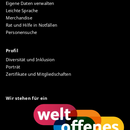
Eigene Daten verwalten
Leichte Sprache
Merchandise
Rat und Hilfe in Notfällen
Personensuche
Professor*innen aus allen Fakultäten und
Fachbereichen bietet der Gründungsservice zum
einen lehrveranstaltungsbezogene Formate zum
Profil
Thema (Social) Entrepreneurship. Zum anderen ruft
Diversität und Inklusion
der Gründungsservice dazu auf, sich z.B. als
Porträt
Gründungsbotschafter*in innerhalb der Hochschule
Zertifikate und Mitgliedschaften
oder als Mentor*in eines Gründungsteams zu
engagieren.
Nehmen Sie Kontakt zu uns auf
Wir stehen für ein
Interne
Wissenschaftlichen Mitarbeiter*innen aus allen
Partner/Gründungsbotschafter*innen
Fakultäten und Fachbereichen bietet der
Gründungsservice kompetente und