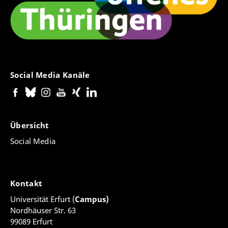
kostenfreie Unterstützung bei sämtlichen Fragen
rund um gründungsbezogenen Forschungstransfer
(inkl. Prüfung auf Machbarkeit), Finanzierung
und Vernetzung.
Zu den Angeboten der Gründungsberatung
Social Media Kanäle
Nehmen Sie Kontakt zu uns auf
Übersicht
Social Media
Kontakt
Universität Erfurt (
Campus)
Nordhäuser Str. 63
99089 Erfurt