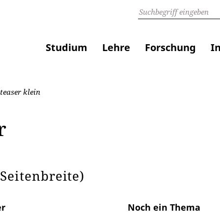
Studium
Lehre
Forschung
I
easer klein
er
Seitenbreite)
er
Noch ein Thema