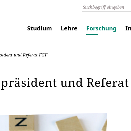
Studium
Lehre
Forschung
I
sident und Referat FGF
epräsident und Refera