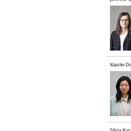
Xiaolei 
Silvia Ku