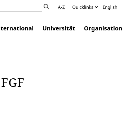
A-Z
Quicklinks
English
nternational
Universität
Organisation
t FGF