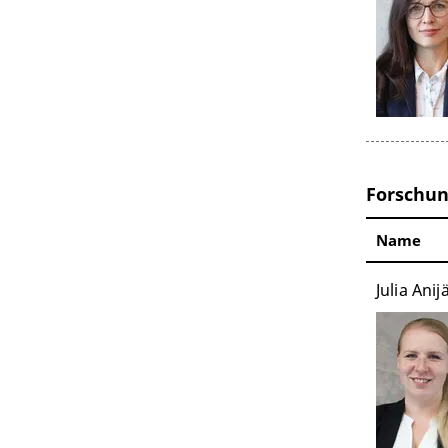
Forschun
Name
Julia Anij