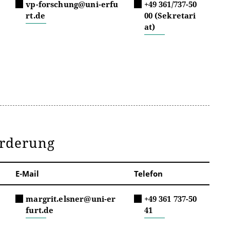
vp-forschung@uni-erfu
+49 361/737-50
rt.de
00 (Sekretari
at)
örderung
E-Mail
Telefon
margrit.elsner@uni-er
+49 361 737-50
furt.de
41