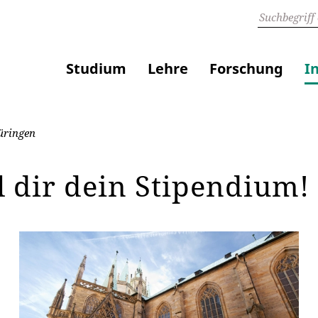
Studium
Lehre
Forschung
I
üringen
l dir dein Stipendium!