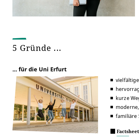
5 Gründe ...
... für die Uni Erfurt
vielfälti
hervorra
kurze We
moderne, 
familiär
Factsheet