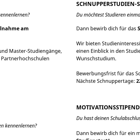
SCHNUPPERSTUDIEN-
 kennenlernen?
Du möchtest Studieren einma
eilnahme am
Dann bewirb dich für das
Wir bieten Studieninteres
 und Master-Studiengänge,
einen Einblick in den Stud
 Partnerhochschulen
Wunschstudium.
Bewerbungsfrist für das 
Nächste Schnuppertage:
2
MOTIVATIONSSTIPEN
Du hast deinen Schulabschl
en kennenlernen?
Dann bewirb dich für ein 