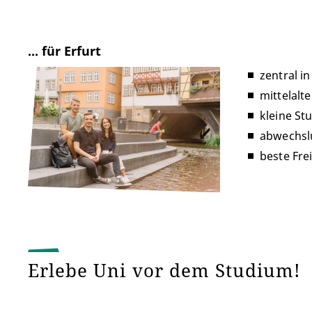
... für Erfurt
zentral i
mittelalt
kleine St
abwechsl
beste Fre
Erlebe Uni vor dem Studium!