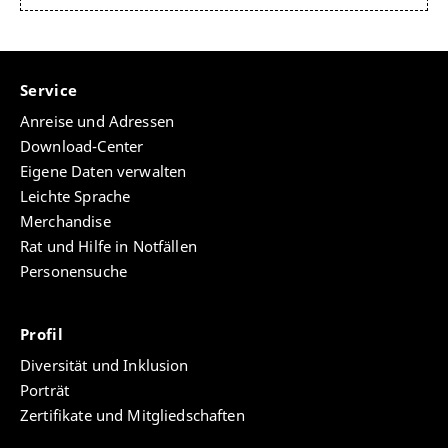
außeruniversitären Berufsfeldern. Weitere
Informationen finden Sie auf dem
Merkblatt.
Service
Promovierendenvertretung
Anreise und Adressen
Download-Center
Die Promovierendenvertretung ist die gemeinsame
Eigene Daten verwalten
Vertretung der Doktorand*innenschaft an der
Universität Erfurt. Sie fördert die interdisziplinäre,
Leichte Sprache
kooperative und internationale Promotionskultur an
Merchandise
der Universität Erfurt, und macht sich stark für die
Rat und Hilfe in Notfällen
Interessen der Promovierenden in den uni-internen
Personensuche
Gremien. Mit verschiedenen Veranstaltungen
informiert sie zudem zu promotionsrelevanten
Themen und leistet darüber hin aus einen Beitrag
Profil
zum fach- und fakultätsübergreifenden Austausch
Diversität und Inklusion
und zur Vernetzung der Promovierenden
Porträt
untereinander.
Weitere Informationen finden Sie
hier.
Zertifikate und Mitgliedschaften