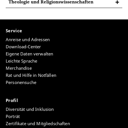
Theologie und Religionswissenschaften
FONTE-Stiftung
Stiftung Kapitalmarktrecht
Deutsche Gesellschaft für Missionswissenschaft
Geschwister Boehringer Ingelheim Stiftung für
Stiftung Vorsorge
Georg Strecker-Stiftung
Geisteswissenschaften
Service
Gertrud-und-Alexander-Böhlig-Stiftung
Anreise und Adressen
Helmuth von Glasenapp-Stiftung
Download-Center
Richard Stury Stiftung
Eigene Daten verwalten
Leichte Sprache
Stiftung Zeitlehren
Merchandise
Rat und Hilfe in Notfällen
Personensuche
Profil
Diversität und Inklusion
Porträt
Zertifikate und Mitgliedschaften