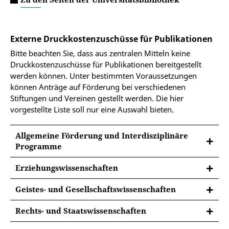
Externe Druckkostenzuschüsse für Publikationen
Bitte beachten Sie, dass aus zentralen Mitteln keine
Druckkostenzuschüsse für Publikationen bereitgestellt
werden können. Unter bestimmten Voraussetzungen
können Anträge auf Förderung bei verschiedenen
Stiftungen und Vereinen gestellt werden. Die hier
vorgestellte Liste soll nur eine Auswahl bieten.
Allgemeine Förderung und Interdisziplinäre
Programme
Erziehungswissenschaften
martha muchow. Stiftung
Geistes- und Gesellschaftswissenschaften
Axel Springer Stiftung
Rechts- und Staatswissenschaften
Barbara Wengeler Stiftung
Johanna und Fritz Buch Gedächtnis-Stiftung