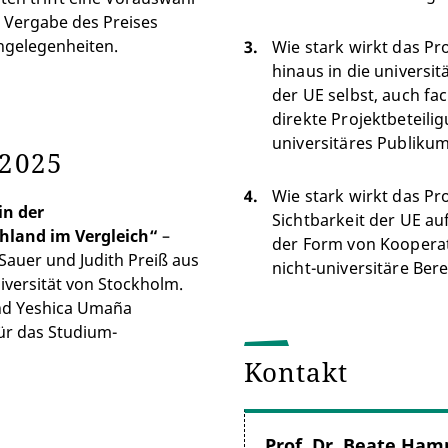
e Vergabe des Preises
Angelegenheiten.
Wie stark wirkt das Pr
hinaus in die universit
der UE selbst, auch fa
direkte Projektbeteil
universitäres Publiku
s 2025
Wie stark wirkt das Pro
in der
Sichtbarkeit der UE auf
hland im Vergleich“
–
der Form von Kooperat
 Sauer und Judith Preiß aus
nicht-universitäre Ber
iversität von Stockholm.
 und Yeshica Umaña
ür das Studium-
Kontakt
Prof. Dr. Beate Ham