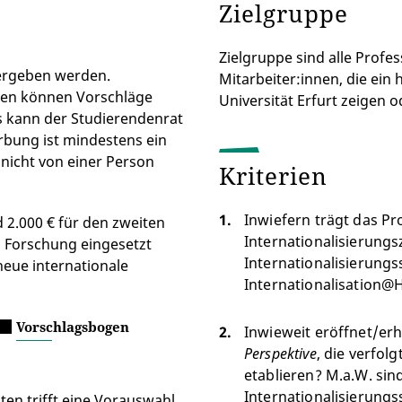
Zielgruppe
Zielgruppe sind alle Profe
vergeben werden.
Mitarbeiter:innen, die ein
ngen können Vorschläge
Universität Erfurt zeigen 
s kann der Studierendenrat
erbung ist mindestens ein
nicht von einer Person
Kriterien
Inwiefern trägt das P
d 2.000 € für den zweiten
Internationalisierungs
nd Forschung eingesetzt
Internationalisierungss
neue internationale
Internationalisation
Vorschlagsbogen
Inwieweit eröffnet/er
Perspektive
, die verfol
etablieren? M.a.W. sind
Internationalisierungs
en trifft eine Vorauswahl